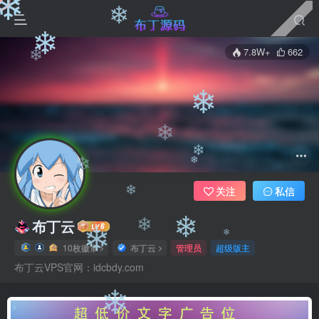
❄
❄
7.8W+
662
❄
❄
❄
❄
❄
❄
❄
关注
私信
❄
布丁云
❄
❄
❄
10枚徽章
布丁云
管理员
超级版主
❄
布丁云VPS官网：idcbdy.com