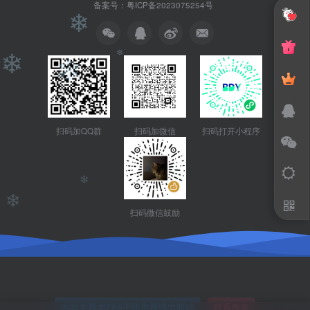
❄
备案号：粤ICP备2023075254号
❄
❄
❄
❄
扫码加QQ群
扫码加微信
扫码打开小程序
❄
扫码微信鼓励
本站主题由Zibll子比主题强力驱动
联系作者