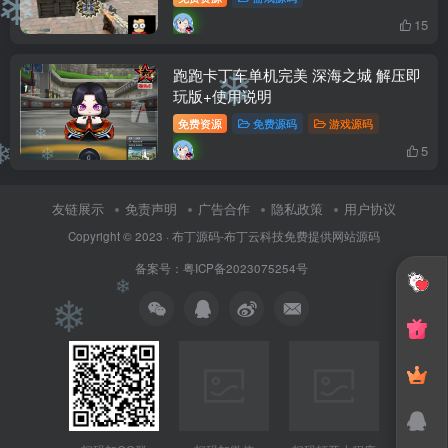
❄
15
跑跑卡丁车单机完美 深海之城 解压即
玩版+使用说明
❄
免费资源
免费源码
游戏源码
5
❄
❄
❄
友链展示
免责声明
广告合作
隐私政策
用户协议
Copyright © 2023 ·
布丁源码-布丁云科技免费提供网站源码
备案号：粤ICP备2023075254号
❄
❄
❄