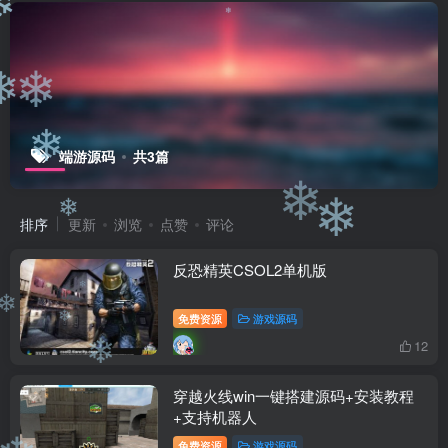
❄
❄
❄
❄
❄
❄
端游源码
共3篇
❄
❄
排序
更新
浏览
点赞
评论
❄
反恐精英CSOL2单机版
❄
免费资源
游戏源码
❄
❄
12
❄
穿越火线win一键搭建源码+安装教程
+支持机器人
免费资源
游戏源码