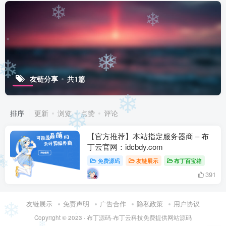
❄
❄
❄
❄
❄
❄
友链分享
共1篇
❄
排序
更新
浏览
点赞
评论
❄
【官方推荐】本站指定服务器商 – 布
丁云官网：idcbdy.com
免费源码
友链展示
布丁百宝箱
391
❄
友链展示
免责声明
广告合作
隐私政策
用户协议
Copyright © 2023 ·
布丁源码-布丁云科技免费提供网站源码