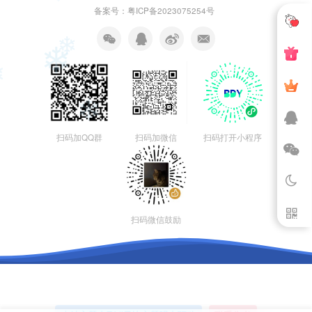
❄
❄
备案号：粤ICP备2023075254号
❄
❄
❄
❄
扫码加QQ群
扫码加微信
扫码打开小程序
扫码微信鼓励