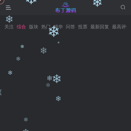
❄
❄
❄
关注
综合
版块
热门
精华
问答
投票
最新回复
最高评分
❄
❄
❄
❄
❄
❄
❄
❄
❄
❄
❄
❄